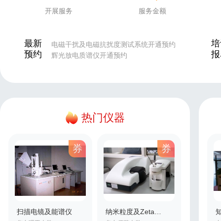
开展服务
服务金额
最新
培
电磁干扰及电磁抗扰度测试系统开通预约
预约
报
辉光放电质谱仪开通预约
测量接收机开通预约
热分析质谱仪开通预约
能谱扫描电子显微镜开通预约
等离子发射光谱仪开通预约
热门仪器
券
券
扫描电镜及能谱仪
纳米粒度及Zeta电位分析仪