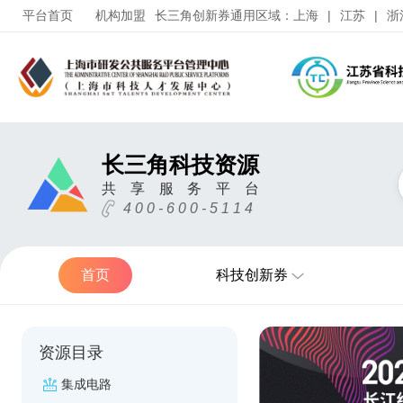
平台首页
机构加盟
长三角创新券通用区域：
上海
|
江苏
|
浙
长三角科技资源
共
享
服
务
平
台
4 0 0 - 6 0 0 - 5 1 1 4
首页
科技创新券
资源目录
集成电路