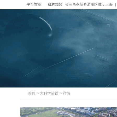
平台首页
机构加盟
长三角创新券通用区域：
上海
|
首页
>
大科学装置
>
详情